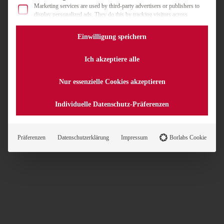
Marketing services are used by third-party advertisers or publishers to
display personalized ads. They do this by tracking visitors across
websites.
Einwilligung speichern
External Media
Content from video platforms and social media platforms is blocked by
default. If External Media services are accepted, access to those contents
Ich akzeptiere alle
no longer requires manual consent.
Nur essenzielle Cookies akzeptieren
Individuelle Datenschutz-Präferenzen
Präferenzen
Datenschutzerklärung
Impressum
Borlabs Cookie