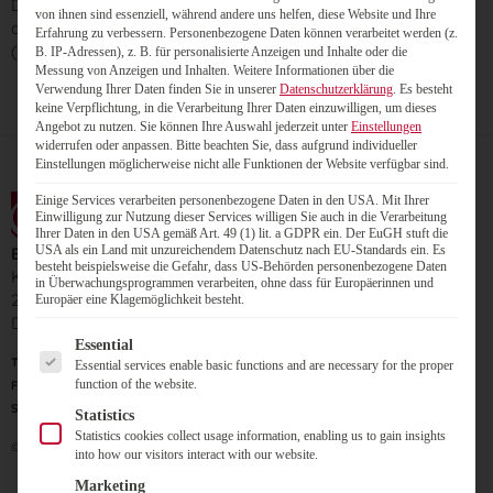
Die IP-Adresse wird zum anderen verwendet, um den Schutz
von ihnen sind essenziell, während andere uns helfen, diese Website und Ihre
des Wahlsystems zu gewährleisten.
Erfahrung zu verbessern.
Personenbezogene Daten können verarbeitet werden (z.
(Siehe auch nächste Frage.)
B. IP-Adressen), z. B. für personalisierte Anzeigen und Inhalte oder die
Messung von Anzeigen und Inhalten.
Weitere Informationen über die
Verwendung Ihrer Daten finden Sie in unserer
Datenschutzerklärung
.
Es besteht
keine Verpflichtung, in die Verarbeitung Ihrer Daten einzuwilligen, um dieses
Angebot zu nutzen.
Sie können Ihre Auswahl jederzeit unter
Einstellungen
widerrufen oder anpassen.
Bitte beachten Sie, dass aufgrund individueller
Einstellungen möglicherweise nicht alle Funktionen der Website verfügbar sind.
Einige Services verarbeiten personenbezogene Daten in den USA. Mit Ihrer
Einwilligung zur Nutzung dieser Services willigen Sie auch in die Verarbeitung
Ihrer Daten in den USA gemäß Art. 49 (1) lit. a GDPR ein. Der EuGH stuft die
USA als ein Land mit unzureichendem Datenschutz nach EU-Standards ein. Es
Electric Paper Informationssysteme GmbH
besteht beispielsweise die Gefahr, dass US-Behörden personenbezogene Daten
Konrad-Zuse-Allee 15
in Überwachungsprogrammen verarbeiten, ohne dass für Europäerinnen und
21337 Lüneburg
Europäer eine Klagemöglichkeit besteht.
Deutschland
Es folgt eine Liste der Service-Gruppen, für die eine Einwilligung
Essential
Telefon:
+49 4131 96916 0
Essential services enable basic functions and are necessary for the proper
function of the website.
Fax:
+49 4131 96916 60
Support-Hotline:
+49 4131 96916 50
Statistics
Statistics cookies collect usage information, enabling us to gain insights
© 2023 – Electric Paper Wahlsysteme
into how our visitors interact with our website.
Marketing
Impressum
Datenschutzrichtlinien
Nutzungsbedingungen