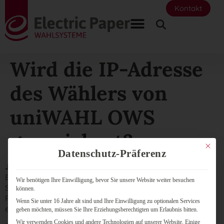
Kontakt
Wird die IP-Adresse
des Wählers von
uniWAHL OWS
gespeichert?
Mit dies
Datenschutz-Präferenz
Ja
, zur Sicherstellung der Verbindung wird die IP-Adresse im
Betriebssystem der Server geloggt. Eine dauerhafte
Wir benötigen Ihre Einwilligung, bevor Sie unsere Website weiter besuchen
Speicherung zu Auswertungs- und /oder
können.
Rückverfolgungszwecken (Click-Flow, Nutzerverhalten etc.)
Wenn Sie unter 16 Jahre alt sind und Ihre Einwilligung zu optionalen Services
erfolgt nicht.
geben möchten, müssen Sie Ihre Erziehungsberechtigten um Erlaubnis bitten.
Wir verwenden Cookies und andere Technologien auf unserer Website. Einige