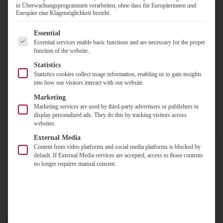
in Überwachungsprogrammen verarbeiten, ohne dass für Europäerinnen und
Alle Erfahrungslevel
Europäer eine Klagemöglichkeit besteht.
umfangreiches Angebot für jeden etwas dabei
Es folgt eine Liste der Service-Gruppen, für die eine Einwilligung
Essential
Essential services enable basic functions and are necessary for the proper
function of the website.
Statistics
Statistics cookies collect usage information, enabling us to gain insights
into how our visitors interact with our website.
Kleingruppen
Marketing
Marketing services are used by third-party advertisers or publishers to
effektives Lernen mit großem Praxisteil
display personalized ads. They do this by tracking visitors across
standortunabhängig
websites.
External Media
Content from video platforms and social media platforms is blocked by
default. If External Media services are accepted, access to those contents
no longer requires manual consent.
Buchen Sie Ihre Schulung:
Kurs 101: Basisschulung
Diese Schulung empfehlen wir allen neuen