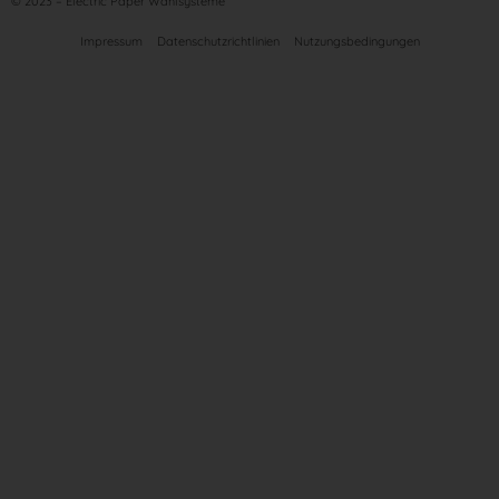
© 2023 – Electric Paper Wahlsysteme
Impressum
Datenschutzrichtlinien
Nutzungsbedingungen