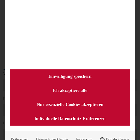
Egal ob per Briefwahl, Online oder in Präsenz
gewählt wird. Dazu werden Barcode- und
Kartenlesegeräte zur schnelleren Erfassung
von Briefwahlanträge, Wahlscheinen oder
Wahlausweise eingesetzt.
Kursempfehlung: Jeder, der ein Präsenz-
oder Briefwahlprojekt umsetzen möchte.
Jetzt Schulungstermin anfragen
Vorname
Einwilligung speichern
Ich akzeptiere alle
Nachname
Nur essenzielle Cookies akzeptieren
Individuelle Datenschutz-Präferenzen
Unternehmen oder Organisation
Präferenzen
Datenschutzerklärung
Impressum
Borlabs Cookie