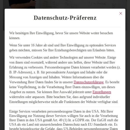
Mit dies
Datenschutz-Präferenz
Wir benötigen Ihre Einwilligung, bevor Sie unsere Website weiter besuchen
können.
Wenn Sie unter 16 Jahre alt sind und Ihre Einwilligung zu optionalen Services
geben möchten, müssen Sie Ihre Erziehungsberechtigten um Erlaubnis bitten.
Wir verwenden Cookies und andere Technologien auf unserer Website. Einige
von ihnen sind essenziell, während andere uns helfen, diese Website und Ihre
Erfahrung zu verbessern.
Personenbezogene Daten können verarbeitet werden (z.
B. IP-Adressen), z. B. für personalisierte Anzeigen und Inhalte oder die
Messung von Anzeigen und Inhalten.
Weitere Informationen über die
Verwendung Ihrer Daten finden Sie in unserer
Datenschutzerklärung
.
Es besteht
Standortunabhängig
keine Verpflichtung, in die Verarbeitung Ihrer Daten einzuwilligen, um dieses
Angebot zu nutzen.
Sie können Ihre Auswahl jederzeit unter
Einstellungen
als Web-Training oder bei Ihnen vor Ort
widerrufen oder anpassen.
Bitte beachten Sie, dass aufgrund individueller
Einstellungen möglicherweise nicht alle Funktionen der Website verfügbar sind.
Einige Services verarbeiten personenbezogene Daten in den USA. Mit Ihrer
Einwilligung zur Nutzung dieser Services willigen Sie auch in die Verarbeitung
Ihrer Daten in den USA gemäß Art. 49 (1) lit. a GDPR ein. Der EuGH stuft die
USA als ein Land mit unzureichendem Datenschutz nach EU-Standards ein. Es
besteht beispielsweise die Gefahr, dass US-Behörden personenbezogene Daten