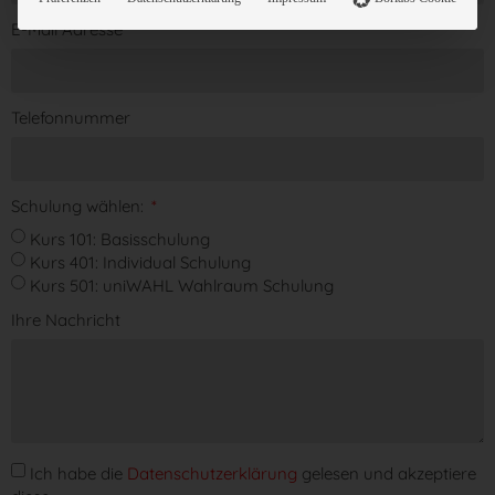
E-Mail Adresse
Telefonnummer
Schulung wählen:
Kurs 101: Basisschulung
Kurs 401: Individual Schulung
Kurs 501: uniWAHL Wahlraum Schulung
Ihre Nachricht
Ich habe die
Datenschutzerklärung
gelesen und akzeptiere