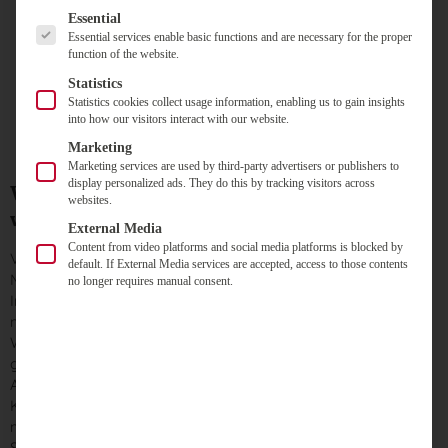
Kommunikation zum Kunden, nutzt Technologien
Es folgt eine Liste der Service-Gruppen, für die eine Einwilligung
Essential
auf dem Stand der Technik und ist auch in
Essential services enable basic functions and are necessary for the proper
kritischen Fragen stets transparent“,
function of the website.
so Eric Bär der
Statistics
Informationssicherheitsbeauftragte an der PH
Statistics cookies collect usage information, enabling us to gain insights
Freiburg.
into how our visitors interact with our website.
Marketing
Marketing services are used by third-party advertisers or publishers to
display personalized ads. They do this by tracking visitors across
Wie ein Online-Wahlsystem umgesetzt
websites.
wird
External Media
Content from video platforms and social media platforms is blocked by
Vom Erstkontakt der Hochschule zum Lösungsanbieter im
default. If External Media services are accepted, access to those contents
März bis zu den Wahlen im Juli blieb nur wenig Zeit für die
no longer requires manual consent.
Implementierung der Online-Wahlen. Hochschulintern
mussten die Satzungen und die Wahlordnung für die Online-
Wahlen angepasst werden. Die Wahl-Software selbst war
grundsätzlich offen für unterschiedliche Wahl- und
Auszählungsverfahren. Sie umfasste Möglichkeiten wie das
Kumulieren und Panaschieren und erlaubte, gleichzeitig
mehrere Hochschulwahlen durchzuführen. Parallel zur
Softwareadaptierung fanden die hochschulspezifischen