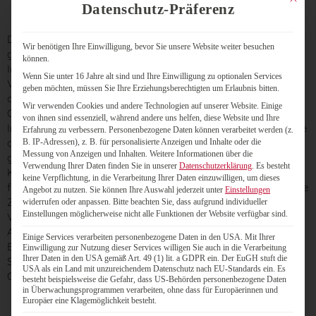
Datenschutz-Präferenz
durchgeführt werden sollen.
Die Hürden für eine Online-Wahl waren zunächst hoch. Es
Wir benötigen Ihre Einwilligung, bevor Sie unsere Website weiter besuchen
gab insbesondere Bedenken bei den Themen
können.
Informationssicherheit und Datenschutz. Da es keine
Wenn Sie unter 16 Jahre alt sind und Ihre Einwilligung zu optionalen Services
Vorerfahrungen mit elektronischen Wahlen gab, stand auch
geben möchten, müssen Sie Ihre Erziehungsberechtigten um Erlaubnis bitten.
die Unterstützung durch den Anbieter auf dem Prüfstand.
Wir verwenden Cookies und andere Technologien auf unserer Website. Einige
Gemeinsam mit den beiden Beauftragten für
von ihnen sind essenziell, während andere uns helfen, diese Website und Ihre
Informationssicherheit und Datenschutz hatte die Hochschule
Erfahrung zu verbessern.
Personenbezogene Daten können verarbeitet werden (z.
die verfügbaren Lösungen am Markt gesichtet und intensiv
B. IP-Adressen), z. B. für personalisierte Anzeigen und Inhalte oder die
Messung von Anzeigen und Inhalten.
Weitere Informationen über die
geprüft. Dabei ging es um Aspekte wie das kryptografische
Verwendung Ihrer Daten finden Sie in unserer
Datenschutzerklärung
.
Es besteht
Konzept, die Authentifizierungsmethoden, den Datenschutz
keine Verpflichtung, in die Verarbeitung Ihrer Daten einzuwilligen, um dieses
für die Wählenden, den Leistungsumfang sowie die technische
Angebot zu nutzen.
Sie können Ihre Auswahl jederzeit unter
Einstellungen
Zuverlässigkeit der Lösung und nicht zuletzt die
widerrufen oder anpassen.
Bitte beachten Sie, dass aufgrund individueller
Einstellungen möglicherweise nicht alle Funktionen der Website verfügbar sind.
Vertrauenswürdigkeit des Anbieters. Nach dem
Angebotsvergleich hat sich die PH Freiburg schließlich für
Einige Services verarbeiten personenbezogene Daten in den USA. Mit Ihrer
Electric Paper Informationssysteme mit der uniWAHL-
Einwilligung zur Nutzung dieser Services willigen Sie auch in die Verarbeitung
Ihrer Daten in den USA gemäß Art. 49 (1) lit. a GDPR ein. Der EuGH stuft die
Software und der integrierten Open-Source-Komponente
USA als ein Land mit unzureichendem Datenschutz nach EU-Standards ein. Es
Online-Wahlsystem (OWS) entschieden.
besteht beispielsweise die Gefahr, dass US-Behörden personenbezogene Daten
in Überwachungsprogrammen verarbeiten, ohne dass für Europäerinnen und
„Electric Paper pflegt eine offene und ehrliche
Europäer eine Klagemöglichkeit besteht.