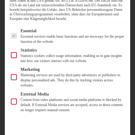
Ihrer Daten in den USA gemäß Art. 49 (1) lit. a GDPR ein. Der EuGH stuft die
(online/scannergestützt)
USA als ein Land mit unzureichendem Datenschutz nach EU-Standards ein. Es
Unser Druckdienstleister stellt sich vor.
besteht beispielsweise die Gefahr, dass US-Behörden personenbezogene Daten
Kunden berichten aus der Praxis über ihre
in Überwachungsprogrammen verarbeiten, ohne dass für Europäerinnen und
Europäer eine Klagemöglichkeit besteht.
Erfahrungen mit Electric Paper
Interaktive Teilnahme: Probieren Sie die Onlinewahl
Es folgt eine Liste der Service-Gruppen, für die eine Einwilligung
Essential
live aus
Essential services enable basic functions and are necessary for the proper
Ihre Fragen – beantwortet in unserer
function of the website.
abschließenden FAQ-Session
Statistics
Statistics cookies collect usage information, enabling us to gain insights
into how our visitors interact with our website.
Zielgruppe
Marketing
Marketing services are used by third-party advertisers or publishers to
Genossenschaften
display personalized ads. They do this by tracking visitors across
websites.
Melden Sie sich an. Wir freuen uns auf Sie.
External Media
Content from video platforms and social media platforms is blocked by
default. If External Media services are accepted, access to those contents
Ihre Referenten
no longer requires manual consent.