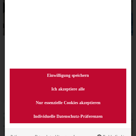
Online-Wahl mit Multi-SAFE-ID: RAK Freiburg setzt
erneut Maßstäbe
Kammerwahl online: Dank Multi-SAFE-ID melden sich
Mitglieder der RAK Freiburg per beA mit einer
beliebigen ihrer SAFE-IDs an und wählen dennoch nur
Einwilligung speichern
einmal.
Weiterlesen
Ich akzeptiere alle
Nur essenzielle Cookies akzeptieren
Individuelle Datenschutz-Präferenzen