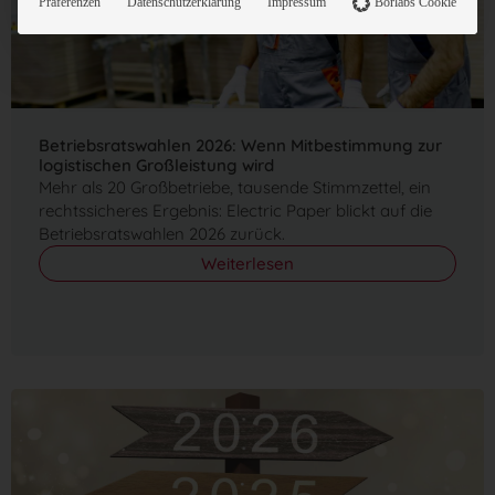
Präferenzen
Datenschutzerklärung
Impressum
Borlabs Cookie
Betriebsratswahlen 2026: Wenn Mitbestimmung zur
logistischen Großleistung wird
Mehr als 20 Großbetriebe, tausende Stimmzettel, ein
rechtssicheres Ergebnis: Electric Paper blickt auf die
Betriebsratswahlen 2026 zurück.
Weiterlesen