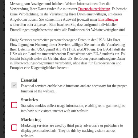
Wahlsystem direkt ausprobieren und gruppenspezifisch
Messung von Anzeigen und Inhalten.
Weitere Informationen über die
Verwendung Ihrer Daten finden Sie in unserer
Datenschutzerklärung
.
Es besteht
einfach anpassen.
keine Verpflichtung, in die Verarbeitung Ihrer Daten einzuwilligen, um dieses
uniWAHL 6.1 ist ab sofort für unsere Bestandskunden mit
Angebot zu nutzen.
Sie können Ihre Auswahl jederzeit unter
Einstellungen
aktuellem Wartungs- und Pflegevertrag verfügbar und
widerrufen oder anpassen.
Bitte beachten Sie, dass aufgrund individueller
steht im
Supportbereich
zur Verfügung
Einstellungen möglicherweise nicht alle Funktionen der Website verfügbar sind.
Einige Services verarbeiten personenbezogene Daten in den USA. Mit Ihrer
Einwilligung zur Nutzung dieser Services willigen Sie auch in die Verarbeitung
Ihrer Daten in den USA gemäß Art. 49 (1) lit. a GDPR ein. Der EuGH stuft die
Neue uniWAHL Erweiterungen/Services
USA als ein Land mit unzureichendem Datenschutz nach EU-Standards ein. Es
besteht beispielsweise die Gefahr, dass US-Behörden personenbezogene Daten
in Überwachungsprogrammen verarbeiten, ohne dass für Europäerinnen und
Europäer eine Klagemöglichkeit besteht.
NEU: HISinOne Integration in uniWAHL
Es folgt eine Liste der Service-Gruppen, für die eine Einwilligung
Essential
Essential services enable basic functions and are necessary for the proper
Das am häufigsten eingesetzte Campus-Management-
function of the website.
System an Hochschulen und Universitäten ist HISinOne. Es
bietet sich als ideales Frontend zur Authentifizierung im
Statistics
Statistics cookies collect usage information, enabling us to gain insights
Online-Wahlsystem an. Durch die
uniWAHL
into how our visitors interact with our website.
Authentifizierung für HISinOne
kann nun ein direkter und
komfortabler Zugang zur Online-Wahlurne zur Verfügung
Marketing
gestellt werden, ohne Programmierung. Mit dieser
Marketing services are used by third-party advertisers or publishers to
display personalized ads. They do this by tracking visitors across
Erweiterung können bequem Wählerlisten in HISinOne erzeugt
websites.