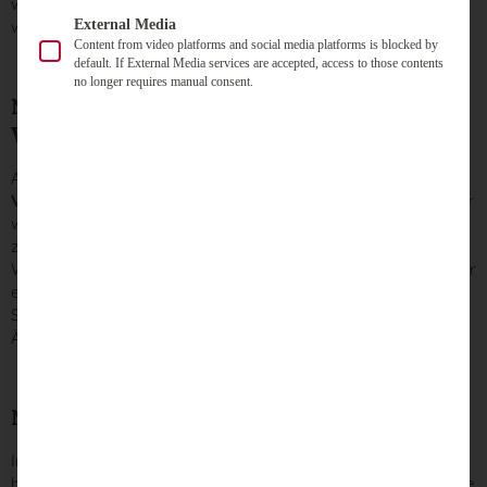
werden sowie Portlets zum Wahlsystem für diese
External Media
wahlberechtigten Nutzer eingebunden werden.
Content from video platforms and social media platforms is blocked by
default. If External Media services are accepted, access to those contents
no longer requires manual consent.
NEU: Online-Kontrolle der Angaben zur
Wahlberechtigung
Als neuen Service möchten wir Ihnen die
uniWAHL OWS-
Verzeichnisprüfung
vorstellen. Diese Erweiterung bietet jeder
wahlberechtigten Person die Möglichkeit, online ihren Eintrag
zur Wahlberechtigung im Verzeichnis zu überprüfen (die sog.
Wahlverzeichnisprüfung). Jederzeit und komfortabel kann der
eigene Eintrag zur Wahlberechtigung abgefragt werden.
Selbstverständlich können wählende Personen etwaige
Änderungen direkt beantragen.
NEU: Kandidaten-Nominierung
In der neuen Benutzeroberfläche des Online-Wahlsystems
haben Sie nun die Möglichkeit, Nominierungen über erweiterte