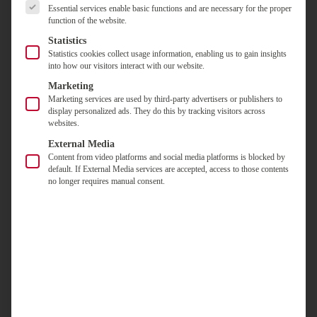
der
werden
für
t
i
Essential services enable basic functions and are necessary for the proper
Ob
Gestaltung
maschinell
Ihre
function of the website.
t
n
klassische
bis
erfasst
e
i
Vertreter-
Briefwahl
Statistics
zum
und
l
e
und
oder
Statistics cookies collect usage information, enabling us to gain insights
Versand
r
Wir
zusammen
Gremienwahlen.
into how our visitors interact with our website.
die
u
kümmern
gestalten
mit
Auf
Kombination
n
Marketing
wir
maschinenlesbare
der
Wunsch
g
aus
Marketing services are used by third-party advertisers or publishers to
uns
Stimmzettel,
Online-
übernehmen
s
display personalized ads. They do this by tracking visitors across
Brief-
um
die
Wahl
p
websites.
wir
und
den
eine
zu
o
das
Online-
External Media
professionellen
r
schnelle
einem
komplette
Content from video platforms and social media platforms is blocked by
Wahl:
t
Druck
und
Wahlergebnis
Hosting
default. If External Media services are accepted, access to those contents
Wir
a
Ihrer
fehlerfreie
zusammengeführt.
no longer requires manual consent.
in
l
setzen
Stimmzettel
Erfassung
einer
e
das
und
der
geschützten
Informie
passende
Briefwahlunterlagen,
Stimmen
Umgebung
Sie
Verfahren
termingerecht
ermöglichen.
in
Ihre
für
und
Deutschland.
Mitgliede
Ihre
passgenau.
auf
Satzung
einer
um
übersicht
und