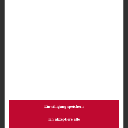
Rechtsanwaltskammer Frankfurt setzt bei Online-
Wahlen jetzt auf uniWAHL OWS
Die RAK Frankfurt wechselt erfolgreich zu uniWAHL
OWS. Erfahren Sie, wie die Kammer ihre
Vorstandswahlen durch BSI-konforme Software
und Full-Service effizient und rechtssicher abwickelt.
Weiterlesen
Kammern
Einwilligung speichern
Ich akzeptiere alle