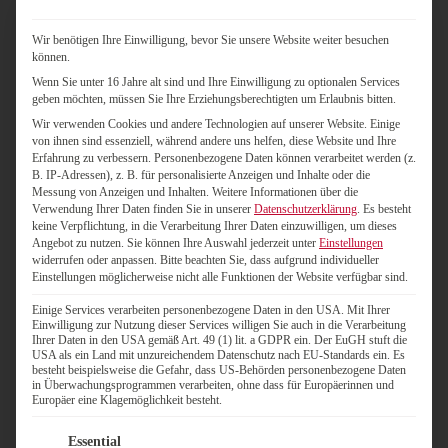
e
h
e
g
g
t
n
l
r
m
u
e
Wir benötigen Ihre Einwilligung, bevor Sie unsere Website weiter besuchen
u
e
s
a
n
s
können.
n
n
a
s
d
s
d
i
n
c
E
o
Wenn Sie unter 16 Jahre alt sind und Ihre Einwilligung zu optionalen Services
h
n
d
h
r
w
geben möchten, müssen Sie Ihre Erziehungsberechtigten um Erlaubnis bitten.
y
k
d
i
g
i
Wir verwenden Cookies und andere Technologien auf unserer Website. Einige
b
l
e
n
e
e
von ihnen sind essenziell, während andere uns helfen, diese Website und Ihre
r
u
r
e
b
K
Erfahrung zu verbessern.
Personenbezogene Daten können verarbeitet werden (z.
i
s
W
n
n
a
B. IP-Adressen), z. B. für personalisierte Anzeigen und Inhalte oder die
d
i
a
l
i
n
Messung von Anzeigen und Inhalten.
Weitere Informationen über die
e
v
h
e
s
d
Verwendung Ihrer Daten finden Sie in unserer
Datenschutzerklärung
.
Es besteht
W
e
l
s
e
i
keine Verpflichtung, in die Verarbeitung Ihrer Daten einzuwilligen, um dieses
a
H
u
b
r
d
Angebot zu nutzen.
Sie können Ihre Auswahl jederzeit unter
Einstellungen
widerrufen oder anpassen.
Bitte beachten Sie, dass aufgrund individueller
h
o
n
a
m
a
Einstellungen möglicherweise nicht alle Funktionen der Website verfügbar sind.
l
s
t
r
i
t
v
t
e
e
t
e
Einige Services verarbeiten personenbezogene Daten in den USA. Mit Ihrer
e
i
r
r
t
n
Einwilligung zur Nutzung dieser Services willigen Sie auch in die Verarbeitung
r
n
l
S
l
-
Ihrer Daten in den USA gemäß Art. 49 (1) lit. a GDPR ein. Der EuGH stuft die
f
g
a
t
u
u
USA als ein Land mit unzureichendem Datenschutz nach EU-Standards ein. Es
a
g
i
n
n
besteht beispielsweise die Gefahr, dass US-Behörden personenbezogene Daten
Sichere,
in Überwachungsprogrammen verarbeiten, ohne dass für Europäerinnen und
h
e
m
g
d
rechtskonforme
Europäer eine Klagemöglichkeit besteht.
r
n
m
N
Papierbasierte
Online-
e
z
o
Von
Stimmen
Wahlen
Es folgt eine Liste der Service-Gruppen, für die eine Einwilligung
Essential
n
e
m