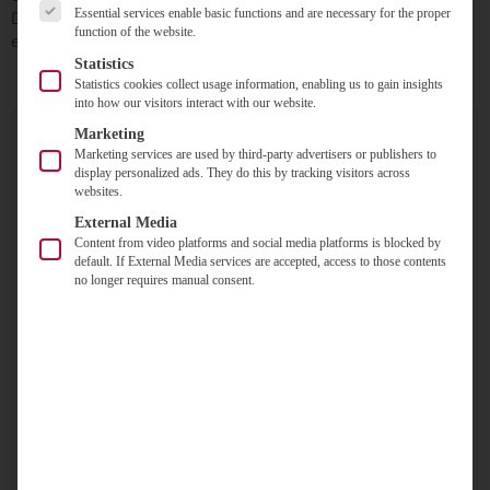
Essential services enable basic functions and are necessary for the proper
Das Projekt sollte möglichst wirtschaftlich, nachhaltig und
function of the website.
effizient ablaufen.
Statistics
Statistics cookies collect usage information, enabling us to gain insights
into how our visitors interact with our website.
Marketing
Marketing services are used by third-party advertisers or publishers to
„Nachdem wir diese
display personalized ads. They do this by tracking visitors across
websites.
durchschlagenden Argumente dem
External Media
Aufsichtsrat und dem Vorstand
Content from video platforms and social media platforms is blocked by
vorgetragen hatten, gab es eigentlich
default. If External Media services are accepted, access to those contents
kaum noch Diskussionsbedarf.
no longer requires manual consent.
Natürlich gab es vereinzelt auch
skeptische Stimmen, doch die
Unternehmensleitung hatten wir
schnell auf unserer Seite“,
erzählt Sandra Marjanko