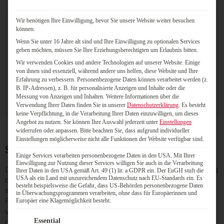
erinnert sich Marijana Lucic, Mitarbeiterin im
Wir benötigen Ihre Einwilligung, bevor Sie unsere Website weiter besuchen
Immobilienmanagement bei der Sparda-Bank
können.
Augsburg. Sie kümmerte sich bereits in der
Wenn Sie unter 16 Jahre alt sind und Ihre Einwilligung zu optionalen Services
Vergangenheit um die Organisation der
geben möchten, müssen Sie Ihre Erziehungsberechtigten um Erlaubnis bitten.
Vertreterwahlen und wurde im Wahlprojekt
Wir verwenden Cookies und andere Technologien auf unserer Website. Einige
2026 von der Referentin der Bereichsleitung
von ihnen sind essenziell, während andere uns helfen, diese Website und Ihre
Produktion, Sandra Marjanko, unterstützt.
Erfahrung zu verbessern.
Personenbezogene Daten können verarbeitet werden (z.
B. IP-Adressen), z. B. für personalisierte Anzeigen und Inhalte oder die
Messung von Anzeigen und Inhalten.
Weitere Informationen über die
Verwendung Ihrer Daten finden Sie in unserer
Datenschutzerklärung
.
Es besteht
keine Verpflichtung, in die Verarbeitung Ihrer Daten einzuwilligen, um dieses
Angebot zu nutzen.
Sie können Ihre Auswahl jederzeit unter
Einstellungen
widerrufen oder anpassen.
Bitte beachten Sie, dass aufgrund individueller
Einstellungen möglicherweise nicht alle Funktionen der Website verfügbar sind.
Schlagende Argumente überzeugen
Einige Services verarbeiten personenbezogene Daten in den USA. Mit Ihrer
Einwilligung zur Nutzung dieser Services willigen Sie auch in die Verarbeitung
Der Wunsch nach einer
Online-Wahl
ohne Briefwahloption lag
Ihrer Daten in den USA gemäß Art. 49 (1) lit. a GDPR ein. Der EuGH stuft die
USA als ein Land mit unzureichendem Datenschutz nach EU-Standards ein. Es
darin begründet, dass die verantwortlichen Mitarbeiterinnen
besteht beispielsweise die Gefahr, dass US-Behörden personenbezogene Daten
schon in der Vergangenheit gute Erfahrungen mit Online-
in Überwachungsprogrammen verarbeiten, ohne dass für Europäerinnen und
Prozessen gemacht hatten – etwa bei der digitalen Abfrage
Europäer eine Klagemöglichkeit besteht.
von Zustimmungserklärungen. Zudem verfolgten sie das Ziel,
Es folgt eine Liste der Service-Gruppen, für die eine Einwilligung
den Zeit-, Kosten- und Ressourcenaufwand gering zu halten.
Essential