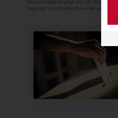
Gesamtergebnis zeigt sich die RAK Freibu
folgende Vorstandswahl wieder ein Angebo