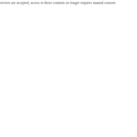
services are accepted, access to those contents no longer requires manual consent.
er Electric Paper Informationssysteme GmbH
r leistungsfähigen Open-Source-Komponente,
glicht eine strikte Trennung von
onischen Stimmzettel und wird in einem
ntrum der Deutschen Telekom betrieben.Da
sammlung um eine sehr überschaubare Wahl mit
l handelte, hat Electric Paper kurzerhand die
rung der Wahl übernommen. Spezielles IT-
ahlsoftware war für die RAK Freiburg somit
war extrem niederschwellig, super simpel und
 Anbieter nur zu klären, wie die Seite und
len quasi zu einer Nebensache.“, lobt Tilman