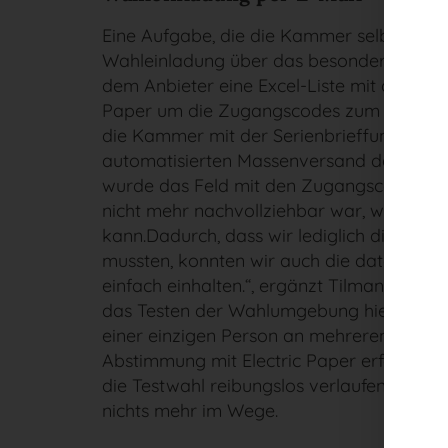
Eine Aufgabe, die die Kammer selbst üb
Wahleinladung über das besondere elektr
dem Anbieter eine Excel-Liste mit den Mitg
Paper um die Zugangscodes zum digitale
die Kammer mit der Serienbrieffunktion 
automatisierten Massenversand der Zuga
wurde das Feld mit den Zugangscodes sofo
nicht mehr nachvollziehbar war, welches 
kann.Dadurch, dass wir lediglich die Mit
mussten, konnten wir auch die datenschutz
einfach einhalten.“, ergänzt Tilman Winkle
das Testen der Wahlumgebung hielt sich f
einer einzigen Person an mehreren untersc
Abstimmung mit Electric Paper erfolgte d
die Testwahl reibungslos verlaufen war,
nichts mehr im Wege.