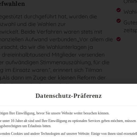
Onli
efwahlen
Wahle
egestützt durchgeführt hat, wurden die
Gutes
nzwahl und die Wahlen zur
zeits
ickelt. Beide Verfahren waren stets mit
inanziellen Aufwand verbunden.„Vor allem die
rsacht, da wir die Wahlunterlagen ja
 dreieinhalbtausend Mitglieder versenden
er aufwändigen Stimmenauszählung, für die
 im Einsatz waren.“, erinnert sich Tilman
g.Als dann im Zuge der kleinen Reform der
ündet wurde, dass auch die
eder als Brief- oder als Online-Wahl
Datenschutz-Präferenz
eidung relativ leicht: Zukünftig sollten alle
aufen – auch wenn unter den Mitgliedern
tigen Ihre Einwilligung, bevor Sie unsere Website weiter besuchen können.
 Online-Wahlverfahren vorhanden war.
 unter 16 Jahre alt sind und Ihre Einwilligung zu optionalen Services geben möchten, müssen 
gsberechtigten um Erlaubnis bitten.
enden Cookies und andere Technologien auf unserer Website. Einige von ihnen sind essenziell