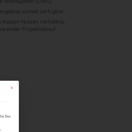
ne-Wahlsystem (OWS)
rgebnis schnell verfügbar
 Kosten-Nutzen Verhältnis,
parender Projektablauf
Mit diesem Button wird der Dialog geschlossen. Seine Funktionalität ist identisch mit d
Sie Ihre
,