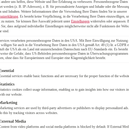
ahlen
andere uns helfen, diese Website und Ihre Erfahrung zu verbessern.
Personenbezogene Daten
tet werden (z. B. IP-Adressen), z. B. für personalisierte Anzeigen und Inhalte oder die Messun
 und Inhalten.
Weitere Informationen über die Verwendung Ihrer Daten finden Sie in unserer
ahl stand die RAK Freiburg zunächst vor der
hutzerklärung
.
Es besteht keine Verpflichtung, in die Verarbeitung Ihrer Daten einzuwilligen, u
arin geregelt wurden unter anderem die
 zu nutzen.
Sie können Ihre Auswahl jederzeit unter
Einstellungen
widerrufen oder anpassen.
B
 Sie, dass aufgrund individueller Einstellungen möglicherweise nicht alle Funktionen der Webs
ystem, um die Wahrung des
r sind.
die Unveränderbarkeit der Daten
ervices verarbeiten personenbezogene Daten in den USA. Mit Ihrer Einwilligung zur Nutzung 
 beispielsweise eine anonymisierte
 willigen Sie auch in die Verarbeitung Ihrer Daten in den USA gemäß Art. 49 (1) lit. a GDPR e
en Schutz vor Cyberangriffen. Darüber
uft die USA als ein Land mit unzureichendem Datenschutz nach EU-Standards ein. Es besteht
lsweise die Gefahr, dass US-Behörden personenbezogene Daten in Überwachungsprogrammen
tenintegrität und eine permanente
ten, ohne dass für Europäerinnen und Europäer eine Klagemöglichkeit besteht.
können.Nachdem die ersten beiden
lgt eine Liste der Service-Gruppen, für die eine Einwilligung
nd 2022 erste Zweifel und Unsicherheiten aus
Essential
Essential services enable basic functions and are necessary for the proper function of the websit
ch die Wahl zur 8. Satzungsversammlung online
Statistics
ollegin aus einer anderen Kammer, die mit
Statistics cookies collect usage information, enabling us to gain insights into how our visitors in
ute Erfahrungen gemacht hatte, sind wir auf
with our website.
 Neugierde haben wir ein Angebot eingeholt,
Marketing
auch preislich überzeugt hat.“, berichtet Tilman
Marketing services are used by third-party advertisers or publishers to display personalized ads
do this by tracking visitors across websites.
External Media
Content from video platforms and social media platforms is blocked by default. If External Med